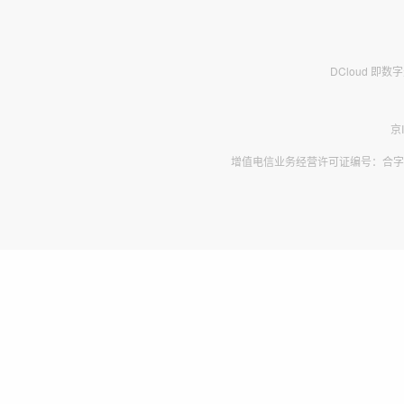
DCloud 即
京
增值电信业务经营许可证编号：合字B2-2