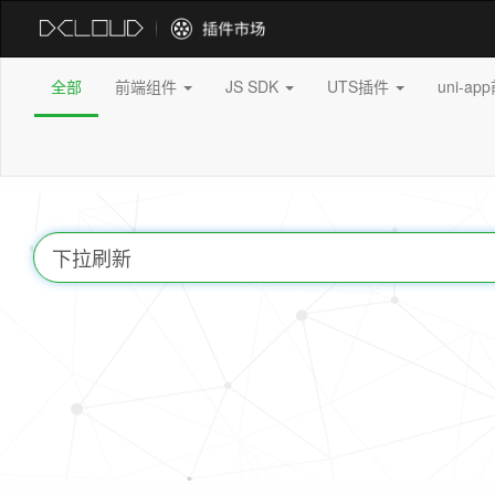
全部
前端组件
JS SDK
UTS插件
uni-a