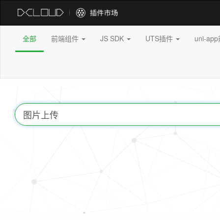
全部
前端组件
JS SDK
UTS插件
uni-a