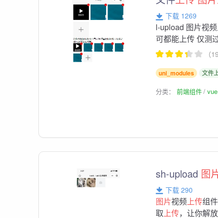
下载 1269
l-upload 
可都能上传 仅测
（1
uni_modules
文件
分类：
前端组件
vu
sh-upload
图
下载 290
图片
视频
上传
组
取
上传
，让你解放