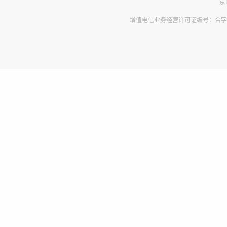
京
增值电信业务经营许可证编号：合字B2-2