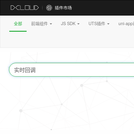
全部
前端组件
JS SDK
UTS插件
uni-a