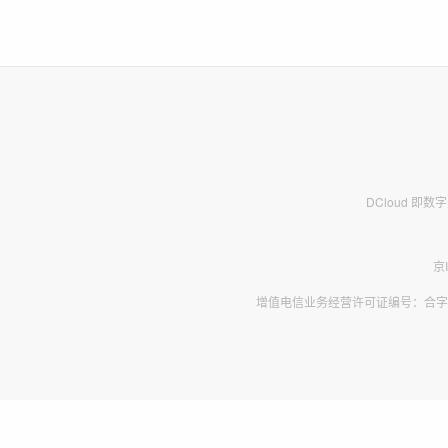
DCloud 即
京
增值电信业务经营许可证编号：合字B2-2