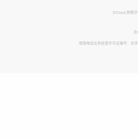
DCloud 即
京
增值电信业务经营许可证编号：合字B2-2