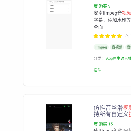
购买 9
安卓ffmpeg音
视
字幕，添加水印
全面
（1
ffmpeg
音视频
音
分类：
App原生语言
插件
仿抖音丝滑
视
持所有自定义
购买 15
使用nvue组件l