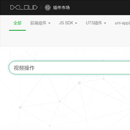
全部
前端组件
JS SDK
UTS插件
uni-a