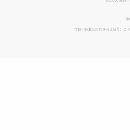
DCloud 即
京
增值电信业务经营许可证编号：合字B2-2