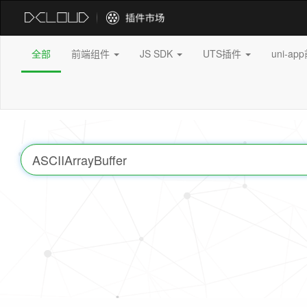
全部
前端组件
JS SDK
UTS插件
uni-a