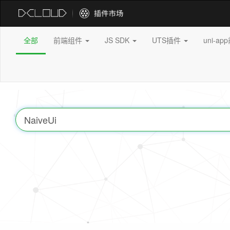
全部
前端组件
JS SDK
UTS插件
uni-a