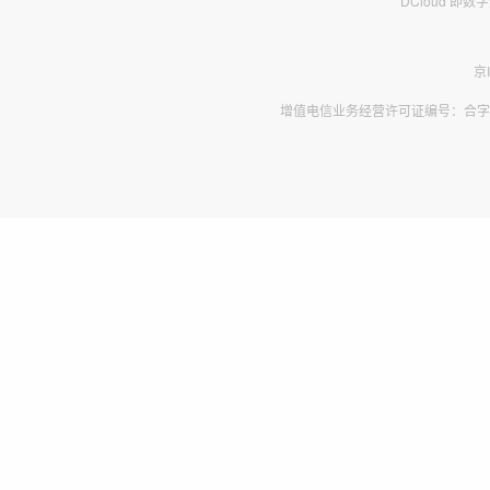
DCloud 即
京
增值电信业务经营许可证编号：合字B2-2