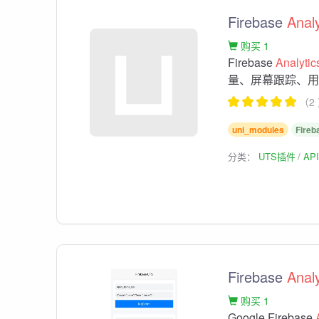
Firebase
Analy
购买 1
Firebase
Analytic
量、屏幕跟踪、用户属
（2
uni_modules
Fireb
分类：
UTS插件
AP
Firebase
Analy
购买 1
Google Firebase