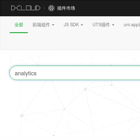
全部
前端组件
JS SDK
UTS插件
uni-a