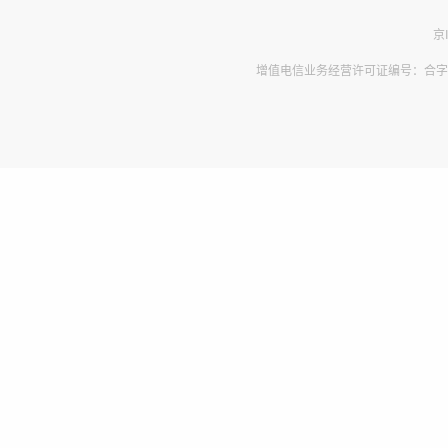
京
增值电信业务经营许可证编号：合字B2-2