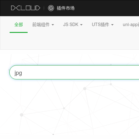
全部
前端组件
JS SDK
UTS插件
uni-a