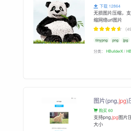
下载 12864
无损图片压缩，
缩网络url图片
（4
tinypng
png
jpg
分类：
HBuilderX
HB
图片(png,
jpg
购买 60
支持png,
jpg
图片
大小