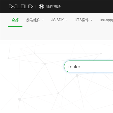
全部
前端组件
JS SDK
UTS插件
uni-a