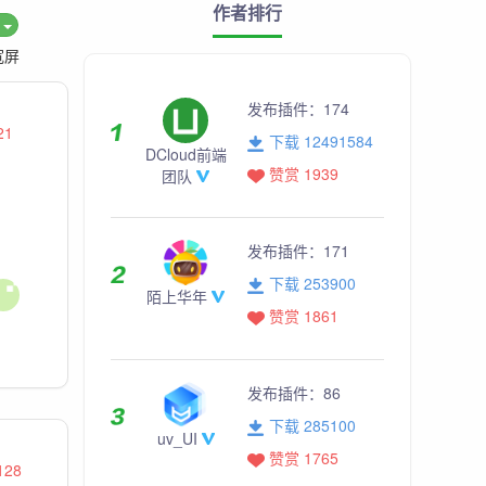
作者排行
度
宽屏
发布插件：
174
21
下载 12491584
DCloud前端
赞赏 1939
团队
发布插件：
171
下载 253900
陌上华年
赞赏 1861
发布插件：
86
下载 285100
uv_UI
赞赏 1765
128