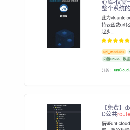
心库-仅需
整个系统的
此为vk-uniclo
持云函数ur
起步...
uni_modules
内置uni-id、数据
分类：
uniCloud
【免费】dx
D公共
rout
借鉴uni-cloud