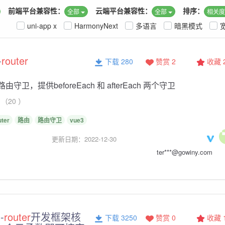
前端平台兼容性：
云端平台兼容性：
排序：
全部
全部
相关
uni-app x
HarmonyNext
多语言
暗黑模式
-
router
下载 280
赞赏 2
收藏
路由守卫，提供beforeEach 和 afterEach 两个守卫
（20 ）
uter
路由
路由守卫
vue3
更新日期：2022-12-30
ter***@gowiny.com
-
router
开发框架核
下载 3250
赞赏 0
收藏