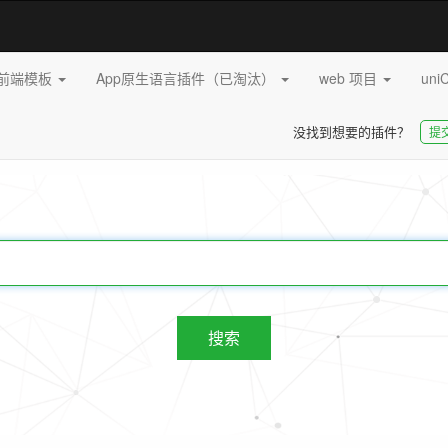
pp前端模板
App原生语言插件（已淘汰）
web 项目
uni
没找到想要的插件？
提
20272
插件
搜索