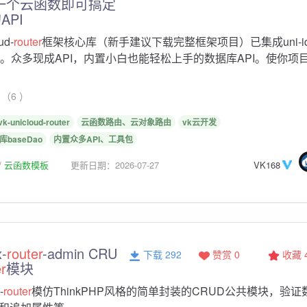
一个云函数即可搞定
API
ud-
router
框架核心库（新手建议下载完整框架项目）已集成uni-i
l化。众多现成API，内置小白也能轻松上手的数据库API。使你项
（6 ）
vk-unicloud-router
云函数路由、云对象路由
vk云开发
库baseDao
内置众多API、工具包
云函数模板
更新日期：2026-07-27
VK168
-
router
-admin CRU
下载 292
赞赏 0
收藏
er
模块
-
router
模仿ThinkPHP风格的简单封装的CRUD公共模块，验证