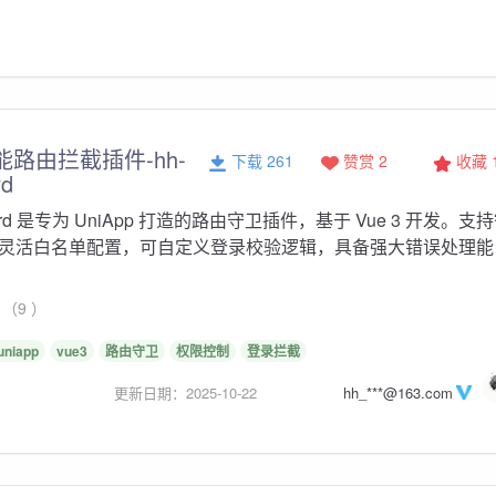
智能路由拦截插件-hh-
下载 261
赞赏 2
收藏
rd
ard 是专为 UniApp 打造的路由守卫插件，基于 Vue 3 开发。支
灵活白名单配置，可自定义登录校验逻辑，具备强大错误处理能
（9 ）
uniapp
vue3
路由守卫
权限控制
登录拦截
更新日期：2025-10-22
hh_***@163.com