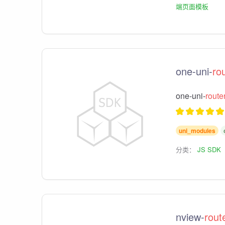
端页面模板
one-uni-
ro
one-uni-
route
uni_modules
分类：
JS SDK
nview-
rout