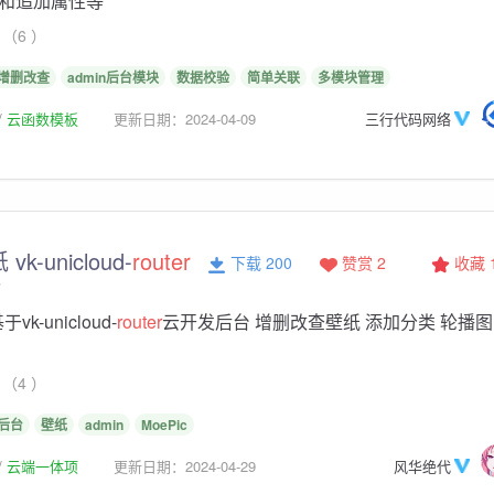
和追加属性等
（6 ）
增删改查
admin后台模块
数据校验
简单关联
多模块管理
云函数模板
更新日期：2024-04-09
三行代码网络
vk-unicloud-
router
下载 200
赞赏 2
收藏
台
vk-unicloud-
router
云开发后台 增删改查壁纸 添加分类 轮播图
（4 ）
后台
壁纸
admin
MoePic
云端一体项
更新日期：2024-04-29
风华绝代