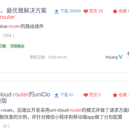
截、最优雅解决方案
下载 32899
赞赏 25
收藏
router
ue-
router
的路由插件
（354 ）
拦截
页面路由
更新日期：2022-04-03
hhyang
loud-
router
的uniClo
下载 61
赞赏 0
收藏
模版
+vuex，后端云开发采用uni-cloud-
router
的模式并做了请求方面
删改查的示例，并针对微信小程序和移动端app做了分包配置
（0 ）