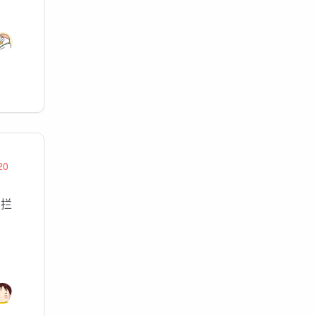
20
由拦