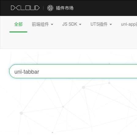
全部
前端组件
JS SDK
UTS插件
uni-a