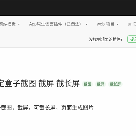
pp前端模板
App原生语言插件（已淘汰）
web 项目
uni
没找到想要的插件？
提
js 指定盒子截图 截屏 截长屏
截图
截屏
截长屏
面指定盒子截图，截屏，可截长屏，页面生成图片