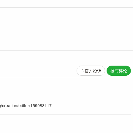
向官方投诉
撰写评论
reation/editor/159988117