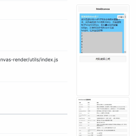
s-render/utils/index.js