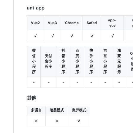
uni-app
app-
Vue2
Vue3
Chrome
Safari
vue
√
√
√
√
√
微
抖
百
快
京
鸿
Q
信
支付
音
度
手
东
蒙
小
宝小
小
小
小
小
元
程
程序
程
程
程
程
服
序
序
序
序
序
务
-
-
-
-
-
-
-
其他
多语言
暗黑模式
宽屏模式
×
×
√