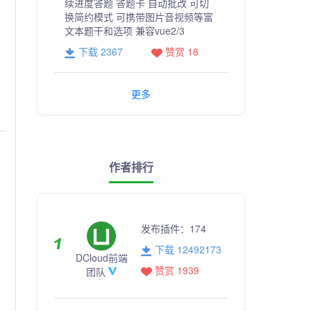
续进度答题 答题卡 自动批改 可切
换简约模式 可携带图片音视频等富
文本题干和选项 兼容vue2/3
下载 2367
赞赏 18
更多
作者排行
发布插件：
174
下载 12492173
DCloud前端
赞赏 1939
团队