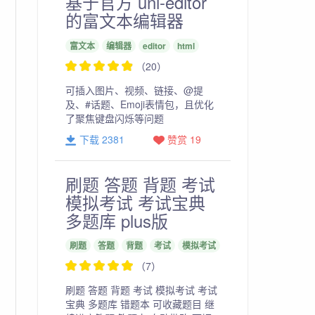
基于官方 uni-editor
的富文本编辑器
富文本
编辑器
editor
html
（20）
可插入图片、视频、链接、@提
及、#话题、Emoji表情包，且优化
了聚焦键盘闪烁等问题
下载 2381
赞赏 19
刷题 答题 背题 考试
模拟考试 考试宝典
多题库 plus版
刷题
答题
背题
考试
模拟考试
（7）
刷题 答题 背题 考试 模拟考试 考试
宝典 多题库 错题本 可收藏题目 继