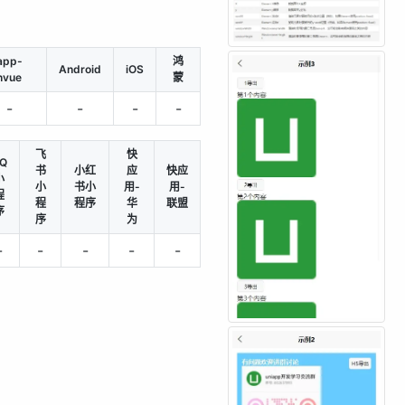
app-
鸿
Android
iOS
nvue
蒙
-
-
-
-
飞
快
Q
书
小红
应
快应
小
小
书小
用-
用-
程
程
程序
华
联盟
序
序
为
-
-
-
-
-