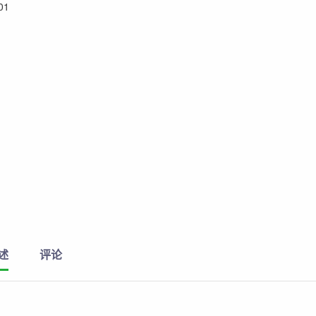
01
述
评论