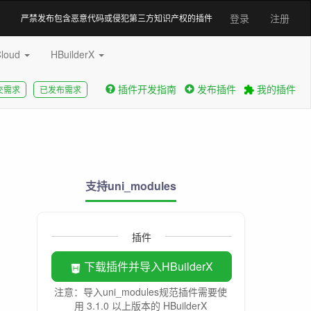
登录
注册
严禁发布包含恶意代码或侵犯第三方知识产权的插件
Cloud
HBuilderX
插件开发指南
发布插件
我的插件
交需求
已发布需求
支持uni_modules
插件
下载插件并导入HBuilderX
注意：导入uni_modules规范插件需要使
用 3.1.0 以上版本的 HBuilderX