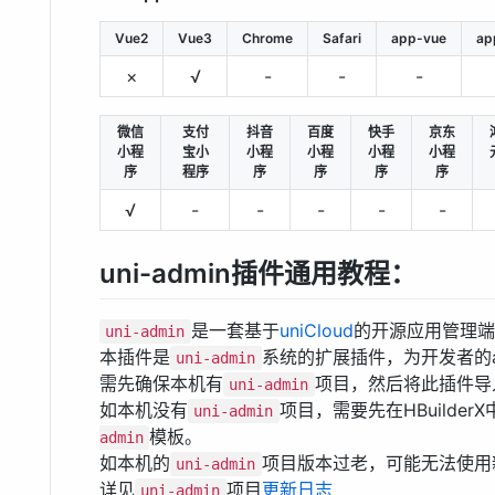
Vue2
Vue3
Chrome
Safari
app-vue
ap
×
√
-
-
-
微信
支付
抖音
百度
快手
京东
小程
宝小
小程
小程
小程
小程
序
程序
序
序
序
序
√
-
-
-
-
-
uni-admin插件通用教程：
是一套基于
uniCloud
的开源应用管理端
uni-admin
本插件是
系统的扩展插件，为开发者的a
uni-admin
需先确保本机有
项目，然后将此插件导
uni-admin
如本机没有
项目，需要先在HBuilderX中
uni-admin
模板。
admin
如本机的
项目版本过老，可能无法使用
uni-admin
详见
项目
更新日志
uni-admin