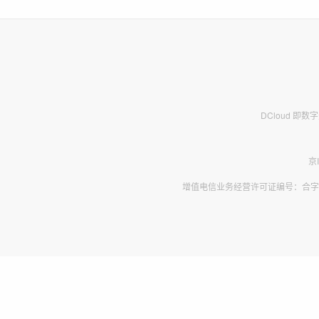
DCloud 即
京
增值电信业务经营许可证编号：合字B2-2