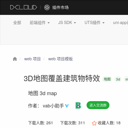
全部
前端组件
JS SDK
UTS插件
uni-a
web 项目
web 项目模板
3D地图覆盖建筑物特效
地图
3d
m
地图 3d map
作者：
vab小助手
进入交流群
下载人数: 261
下载次数: 311
收藏人数:
18