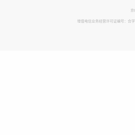
京
增值电信业务经营许可证编号：合字B2-2