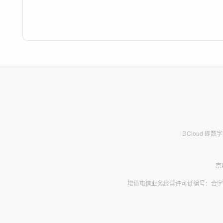
DCloud 即
京
增值电信业务经营许可证编号：合字B2-2