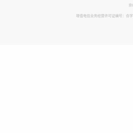
京
增值电信业务经营许可证编号：合字B2-2