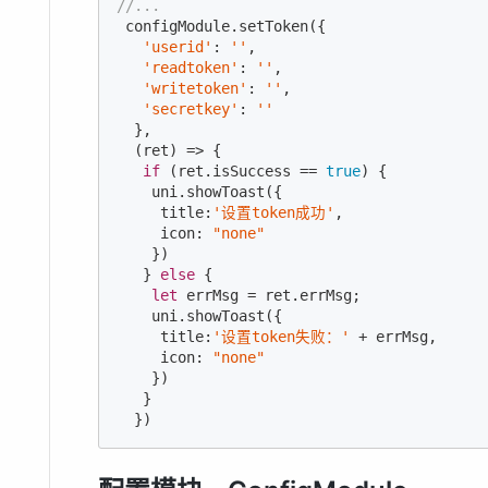
//...
 configModule.setToken({

'userid'
: 
''
,

'readtoken'
: 
''
,

'writetoken'
: 
''
,

'secretkey'
: 
''
  },

  (ret) => {

if
 (ret.isSuccess == 
true
) {

    uni.showToast({

     title:
'设置token成功'
,

     icon: 
"none"
    })

   } 
else
 {

let
 errMsg = ret.errMsg;

    uni.showToast({

     title:
'设置token失败：'
 + errMsg,

     icon: 
"none"
    })

   }

  })