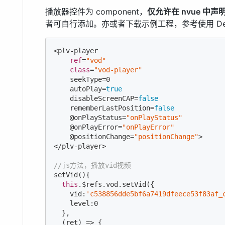
播放器控件为 component，
仅允许在 nvue 中声
者可自行添加。亦或者下载示例工程，参考使用 De
<plv-player

ref
=
"vod"
class
=
"vod-player"
    seekType=
0
    autoPlay=
true
    disableScreenCAP=
false
    rememberLastPosition=
false
    @onPlayStatus=
"onPlayStatus"
    @onPlayError=
"onPlayError"
    @positionChange=
"positionChange"
>

</plv-player>

//js方法，播放vid视频
setVid(){

this
.$refs.vod.setVid({

    vid:
'c538856dde5bf6a7419dfeece53f83af_
    level:
0
  },

  (ret) => {
