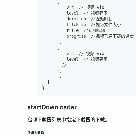
      {

          vid: // 视频 vid

          level: // 视频码率

          duration: //视频时长

          fileSize: //视频文件大小

          title: //视频标题

          progress: //视频已经下载的进
      },

      {

          vid: // 视频 vid

          level: // 视频码率

        //...

      },

      ...

  ]

}
startDownloader
启动下载器列表中指定下载器的下载。
params