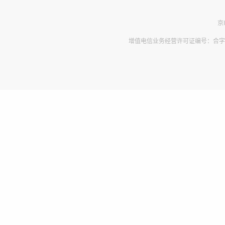
京
增值电信业务经营许可证编号：合字B2-2