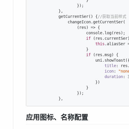
                        }

                    });

            },

            getCurrentSer() {
//获取当前样式
                changeIcon.getCurrentSer(

(
res
) =>
 {

console
.log(res);

if
 (res.currentSer)
this
.aliasSer =
                        }

if
 (res.msg) {

                            uni.showToast({
title
: res.
icon
: 
"non
duration
: 
                            })

                        }

                    });

            },
应用图标、名称配置