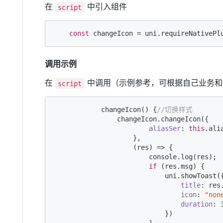
在
中引入组件
script
const
 changeIcon = uni.requireNativePl
调用示例
在
中调用（示例参考，可根据自己业务和
script
            changeIcon() {
//切换样式
                changeIcon.changeIcon({

aliasSer
: 
this
.ali
                    },

                    (res) => {

console
.log(res);

if
 (res.msg) {

                            uni.showToast({
title
: res.
icon
: 
"non
duration
: 
                            })
