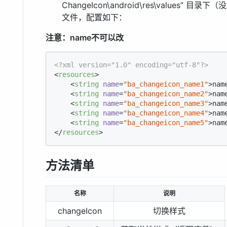
ChangeIcon\android\res\values” 目录下
文件，配置如下：
注意：name不可以改
<?xml version="1.0" encoding="utf-8"?>
<
resources
>
<
string
name
=
"ba_changeicon_name1"
>
nam
<
string
name
=
"ba_changeicon_name2"
>
nam
<
string
name
=
"ba_changeicon_name3"
>
nam
<
string
name
=
"ba_changeicon_name4"
>
nam
<
string
name
=
"ba_changeicon_name5"
>
nam
</
resources
>
方法清单
名称
说明
changeIcon
切换样式