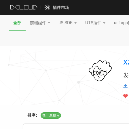
全部
前端组件
JS SDK
UTS插件
uni-a
x
发
排序：
热门总榜