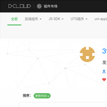
全部
前端组件
JS SDK
UTS插件
uni-a
3
发
排序：
更新时间