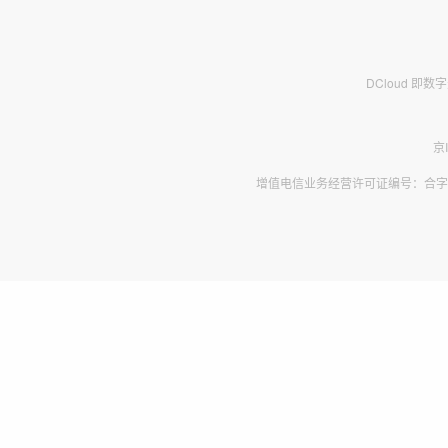
DCloud 即
京
增值电信业务经营许可证编号：合字B2-2