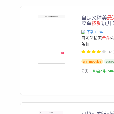
自定义精美
悬
菜单
按钮
展开
下载 1084
自定义精美
悬浮
条目
（8
uni_modules
susp
分类：
前端组件
vu
可拖动的浮动