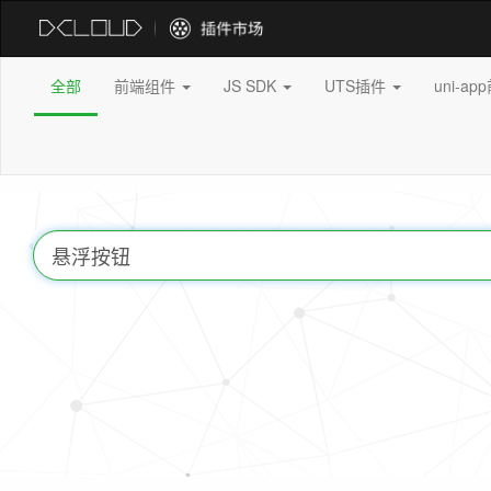
全部
前端组件
JS SDK
UTS插件
uni-a