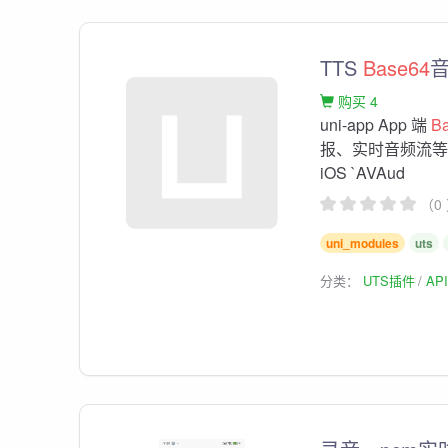
TTS
Base64
音
购买 4
uni-app App 端
B
报、实时音频流等场景。
iOS `AVAud
（0
uni_modules
uts
分类：
UTS插件
AP