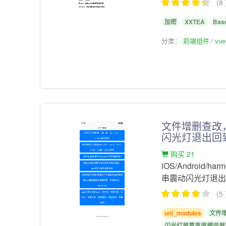
（8
加密
XXTEA
Bas
分类：
前端组件
vu
文件增删查改
闪光灯退出回
购买 21
iOS/Android
串震动闪光灯退
（5
uni_modules
文件
闪光灯屏幕亮度横竖屏