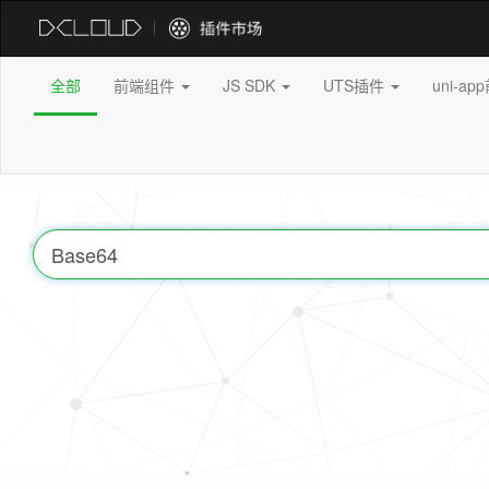
全部
前端组件
JS SDK
UTS插件
uni-a