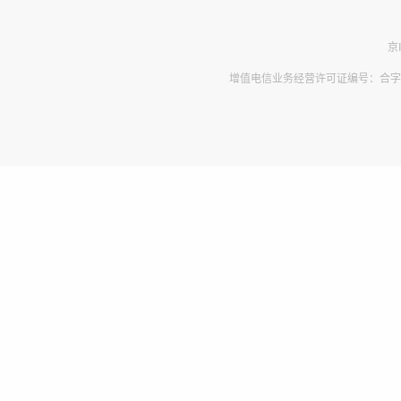
京
增值电信业务经营许可证编号：合字B2-2