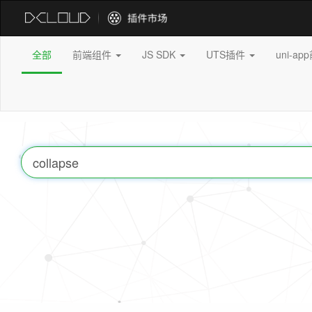
全部
前端组件
JS SDK
UTS插件
uni-a