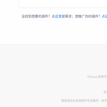
没找到想要的插件？点
这里
提需求；想推广你的插件？
点
DCloud 即
京
增值电信业务经营许可证编号：合字B2-2