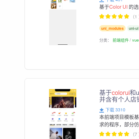
基于
Color
UI
的选
（1
uni_modules
uni-ui
分类：
前端组件
vu
基于
colorui
和
并含有个人店
下载 3310
本前端项目模板
求的程序，部分
（7