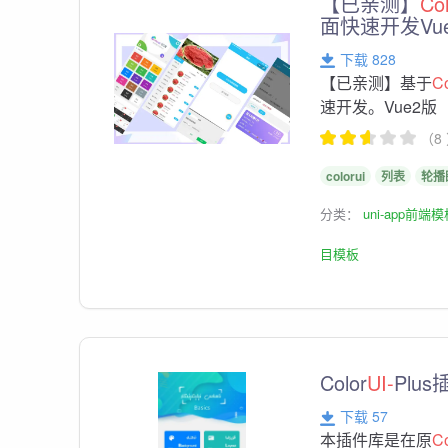
【已亲测】
Co
面快速开发Vu
下载 828
【已亲测】基于
Co
速开发。Vue2版
（8
colorui
列表
轮播
分类：
uni-app前端
目模板
Color
UI-
Plu
下载 57
本插件库是在原
Co