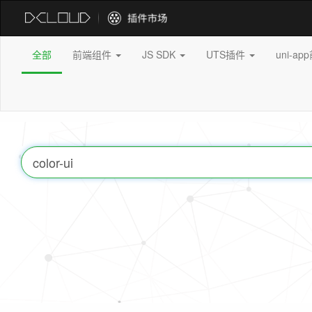
全部
前端组件
JS SDK
UTS插件
uni-a