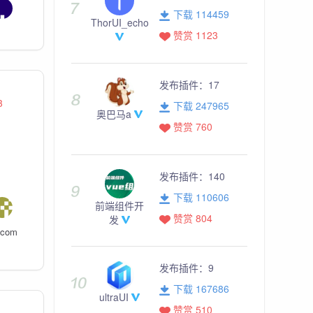
下载 114459
ThorUI_echo
赞赏 1123
发布插件：
17
3
下载 247965
奥巴马a
赞赏 760
发布插件：
140
下载 110606
前端组件开
赞赏 804
发
.com
发布插件：
9
下载 167686
ultraUI
赞赏 510