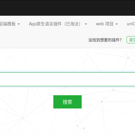
pp前端模板
App原生语言插件（已淘汰）
web 项目
uni
没找到想要的插件？
提
20252
插件
搜索