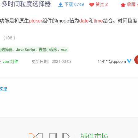
ker 多时间粒度选择器
下载 6749
赞赏 2
收藏
功能是将原生
picker
组件的mode值为
date
和
time
结合。时间粒度
（108 ）
间选择器、JavaScript，微信小程序，vue
vue 组件
更新日期：2021-03-03
114***@qq.com
这里