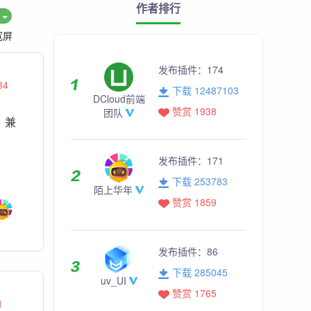
作者排行
度
宽屏
发布插件：
174
34
下载 12487103
DCloud前端
赞赏 1938
团队
，兼
发布插件：
171
下载 253783
陌上华年
赞赏 1859
发布插件：
86
下载 285045
uv_UI
赞赏 1765
1