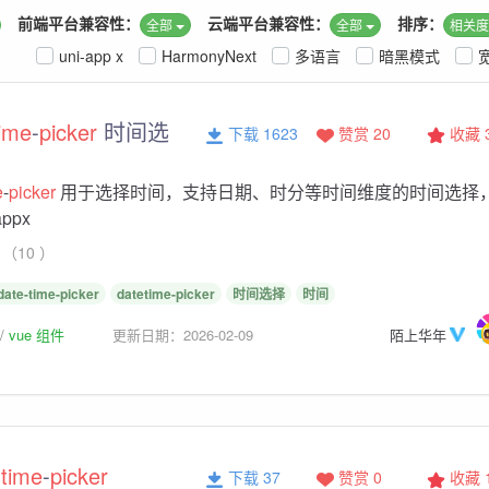
前端平台兼容性：
云端平台兼容性：
排序：
全部
全部
相关
uni-app x
HarmonyNext
多语言
暗黑模式
time
-
picker
时间选
下载 1623
赞赏 20
收藏
e
-
picker
用于选择时间，支持日期、时分等时间维度的时间选择
appx
（10 ）
date-time-picker
datetime-picker
时间选择
时间
vue 组件
更新日期：2026-02-09
陌上华年
-
time
-
picker
下载 37
赞赏 0
收藏