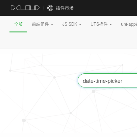
全部
前端组件
JS SDK
UTS插件
uni-a