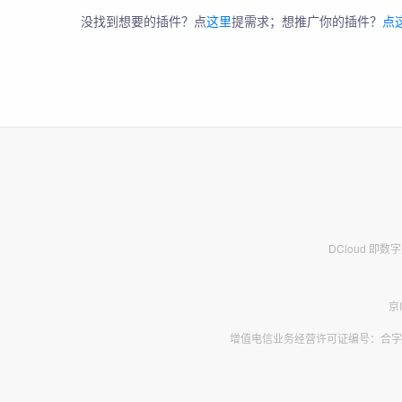
没找到想要的插件？点
这里
提需求；想推广你的插件？
点
DCloud 即
京
增值电信业务经营许可证编号：合字B2-2