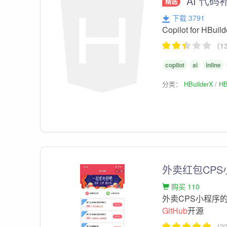
AI 代码
精选
下载 3791
Copilot for HBu
（1
copilot
ai
inline
分类：
HBuilderX
HB
外卖红包CP
购买 110
外卖CPS小程序的管
GitHub
开源
（2