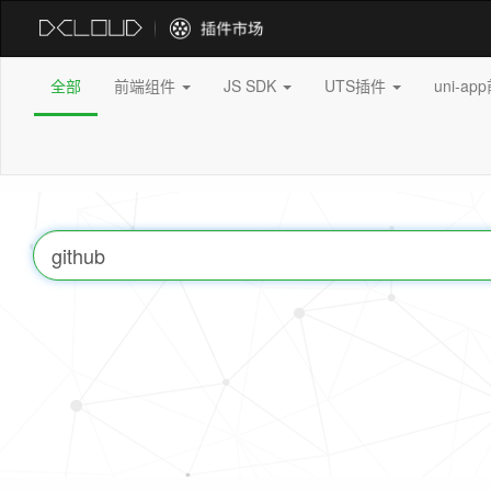
全部
前端组件
JS SDK
UTS插件
uni-a