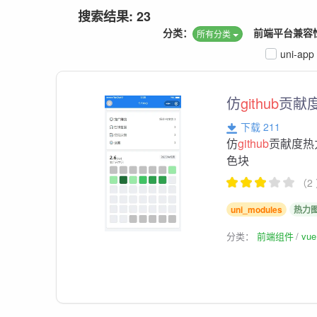
搜索结果: 23
分类：
前端平台兼容
所有分类
uni-app
仿
github
贡献
下载 211
仿
github
贡献度热
色块
（2
uni_modules
热力
分类：
前端组件
vu