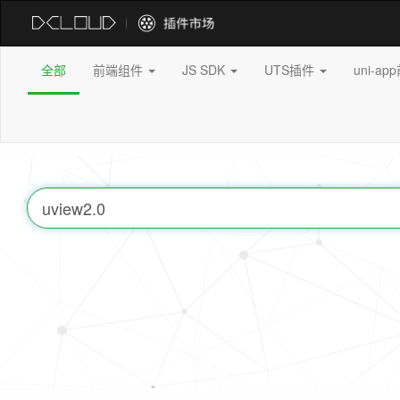
全部
前端组件
JS SDK
UTS插件
uni-a