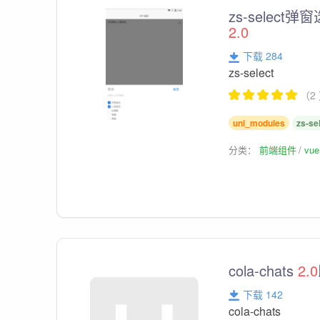
zs-sele
2.0
下载 284
zs-select
（2
uni_modules
zs-se
分类：
前端组件
vu
cola-chats
2.0
下载 142
cola-chats