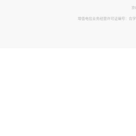
京
增值电信业务经营许可证编号：合字B2-2