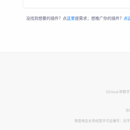
没找到想要的插件？点
这里
提需求；想推广你的插件？
点
DCloud 即
京
增值电信业务经营许可证编号：合字B2-2