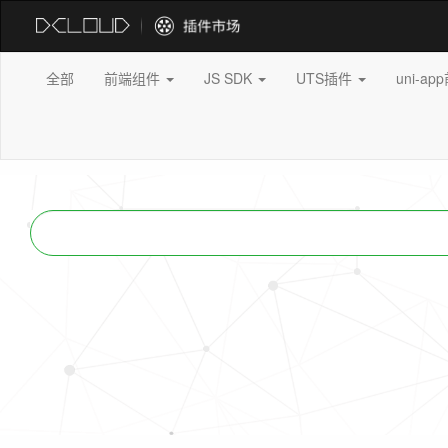
全部
前端组件
JS SDK
UTS插件
uni-a