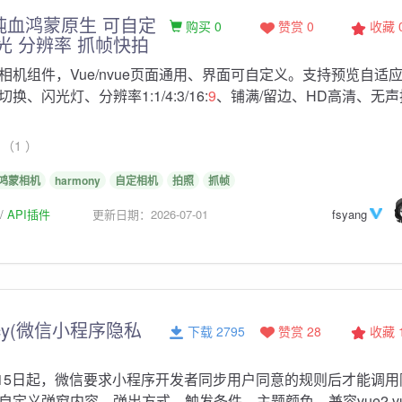
纯血鸿蒙原生 可自定
购买 0
赞赏 0
收藏
闪光 分辨率 抓帧快拍
相机组件，Vue/nvue页面通用、界面可自定义。支持预览自适
、闪光灯、分辨率1:1/4:3/16:
9
、铺满/留边、HD高清、无声
（1 ）
鸿蒙相机
harmony
自定相机
拍照
抓帧
API插件
更新日期：2026-07-01
fsyang
ivacy(微信小程序隐私
下载 2795
赞赏 28
收藏
15日起，微信要求小程序开发者同步用户同意的规则后才能调用
自定义弹窗内容、弹出方式、触发条件、主题颜色。兼容vue2,vu