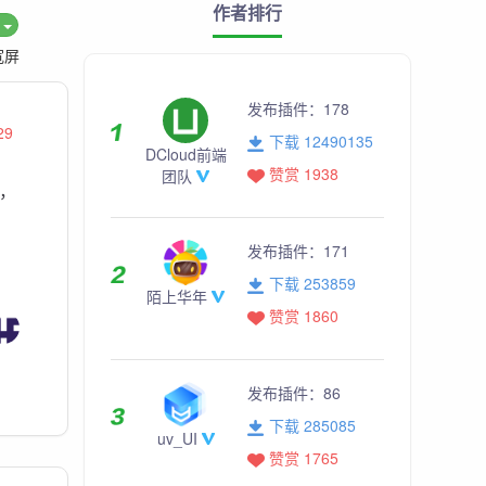
作者排行
度
宽屏
发布插件：
178
29
下载 12490135
DCloud前端
赞赏 1938
团队
掉，
发布插件：
171
下载 253859
陌上华年
赞赏 1860
发布插件：
86
下载 285085
uv_UI
赞赏 1765