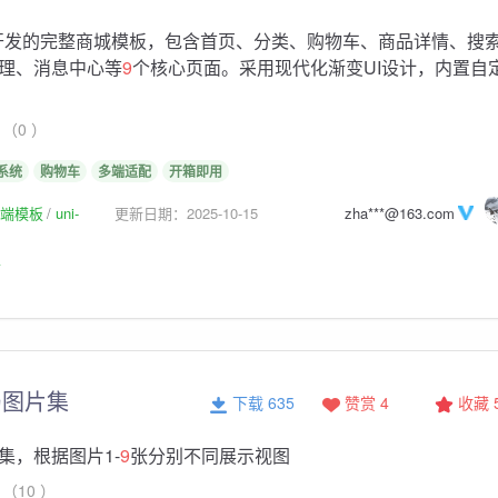
app开发的完整商城模板，包含首页、分类、购物车、商品详情、搜
理、消息中心等
9
个核心页面。采用现代化渐变UI设计，内置自
（0 ）
系统
购物车
多端适配
开箱即用
p前端模板
uni-
更新日期：2025-10-15
zha***@163.com
板
局图片集
下载 635
赞赏 4
收藏
集，根据图片1-
9
张分别不同展示视图
（10 ）