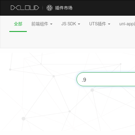
全部
前端组件
JS SDK
UTS插件
uni-a