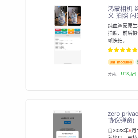
鸿蒙相机 
义 拍照 
纯血鸿蒙原生
拍照、前后摄切换
帧快拍。
uni_modules
分类：
UTS插件
zero-pr
协议弹窗)
自2023年
9
月
私接口。支持