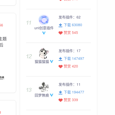
发布插件：
62
下载 63080
56
uni创意插件
赞赏 545
主题
后
发布插件：
17
下载 147497
猫猫猫猫
赞赏 420
发布插件：
11
下载 194477
回梦無痕
赞赏 339
3