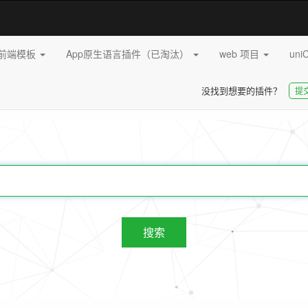
pp前端模板
App原生语言插件（已淘汰）
web 项目
uni
没找到想要的插件？
提
20263
插件
搜索