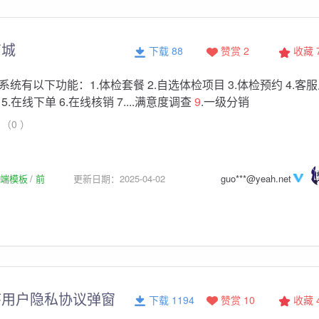
商城
下载 88
赞赏 2
收藏
统有以下功能：1.体检套餐 2.自选体检项目 3.体检预约 4.客
.在线下单 6.在线核销 7....满意度调查
9
.一级分销
（0 ）
p前端模板
前
更新日期：2025-04-02
guo***@yeah.net
序用户隐私协议弹窗
下载 1194
赞赏 10
收藏