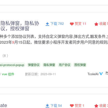
，隐私弹窗，隐私协
下载 782
赞赏 11
收藏
协议，授权弹窗
种多个添加协议列表，支持自定义弹窗内容,弹出方式,触发条件,
023年
9
月15日起，微信要求小程序开发者同步用户同意的规则
（8 ）
lsl-protocol-popup
弹窗协议
隐私弹窗
用户协议
授权弹窗
vue 组件
更新日期：2023-09-11
TcolelAi
ate
下载 54
赞赏 1
收藏