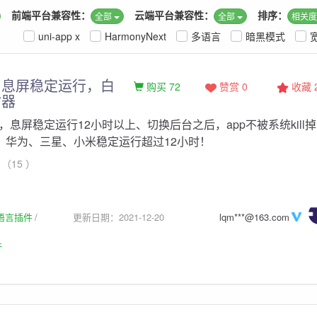
前端平台兼容性：
云端平台兼容性：
排序：
全部
全部
相关
uni-app x
HarmonyNext
多语言
暗黑模式
，息屏稳定运行，白
购买 72
赞赏 0
收藏
时器
，息屏稳定运行12小时以上、切换后台之后，app不被系统kill
+、华为、三星、小米稳定运行超过12小时！
（15 ）
生语言插件
更新日期：2021-12-20
lqm***@163.com
件