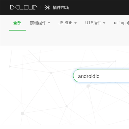
全部
前端组件
JS SDK
UTS插件
uni-a