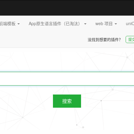
pp前端模板
App原生语言插件（已淘汰）
web 项目
uni
没找到想要的插件？
提
20245
插件
搜索