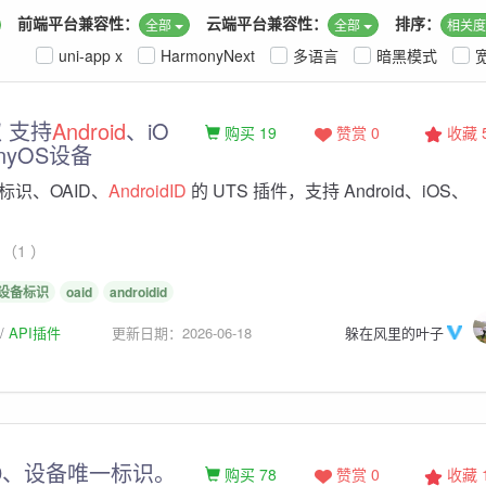
前端平台兼容性：
云端平台兼容性：
排序：
全部
全部
相关
uni-app x
HarmonyNext
多语言
暗黑模式
 支持
Android
、iO
购买 19
赞赏 0
收藏
onyOS设备
标识、OAID、
AndroidID
的 UTS 插件，支持 Android、iOS、
（1 ）
设备标识
oaid
androidid
API插件
更新日期：2026-06-18
躲在风里的叶子
D、设备唯一标识。
购买 78
赞赏 0
收藏