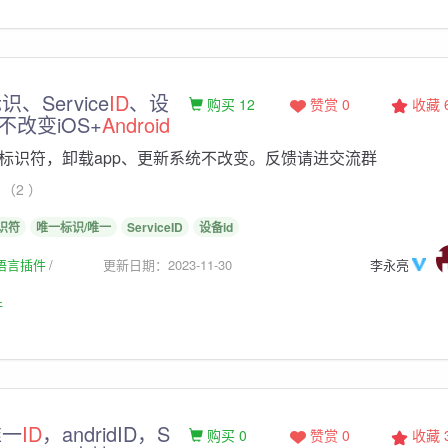
、Service
ID
、设
购买 12
赞赏 0
收藏
不改变iOS+
Android
标识符，卸载app、更新系统不改变。反馈请进交流群
（2 ）
识符
唯一标识/唯一
ServiceID
设备id
生语言插件
更新日期：2023-11-30
李永亮
件
唯一
ID
，andridID，S
购买 0
赞赏 0
收藏