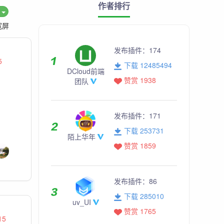
作者排行
度
宽屏
发布插件：
174
5
下载 12485494
DCloud前端
赞赏 1938
团队
发布插件：
171
下载 253731
陌上华年
赞赏 1859
发布插件：
86
下载 285010
uv_UI
赞赏 1765
15