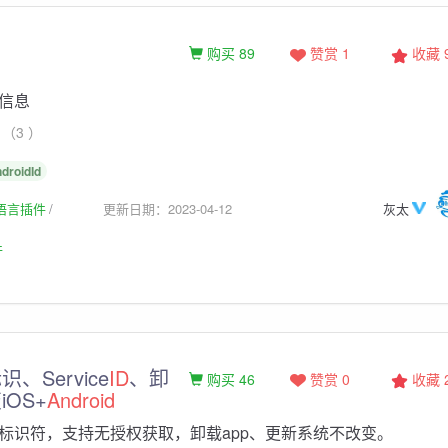
购买 89
赞赏 1
收藏
信息
（3 ）
droidId
生语言插件
更新日期：2023-04-12
灰太
件
、Service
ID
、卸
购买 46
赞赏 0
收藏
OS+
Android
标识符，支持无授权获取，卸载app、更新系统不改变。