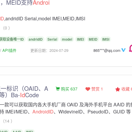
MEI，MEID支持
Androi
ID
,andridID Serial,model IMEI,MEID,IMSI
（0 ）
获取设备唯一ID
andridID
Serial
model
IMEI
MEID
IMSI
API插件
更新日期：2024-07-29
865***@qq.com
一标识（OAID、A
购买 637
赞赏 1
收藏
I等）Ba-
Id
Code
e 是一款可以获取国内各大手机厂商 OAID 及海外手机平台 AAID 的
IMEI/MEID、
AndroidID
、WidevineID、PseudoID、GUID 等
（14 ）
OAID
AAID
IMEI