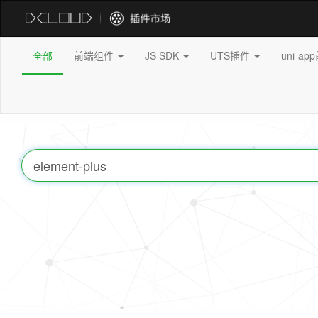
全部
前端组件
JS SDK
UTS插件
uni-a