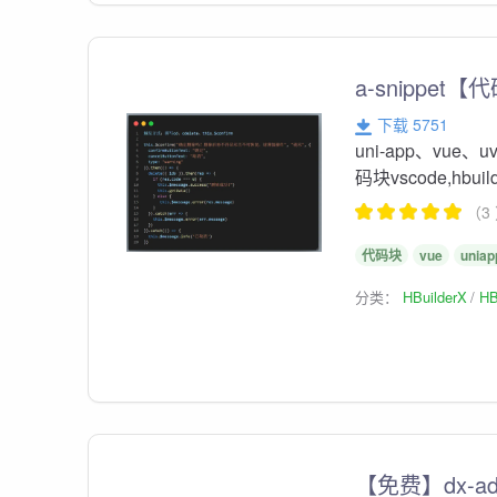
a-snippet
下载 5751
uni-app、vue、u
码块vscode,hbui
（3
代码块
vue
uniap
分类：
HBuilderX
HB
【免费】dx-