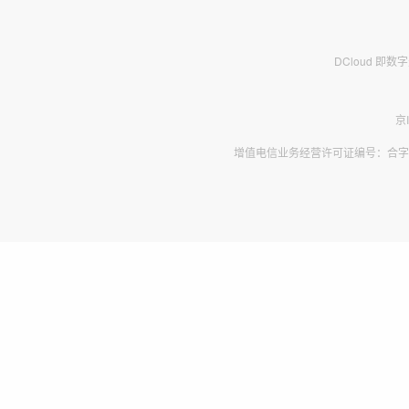
DCloud 即
京
增值电信业务经营许可证编号：合字B2-2