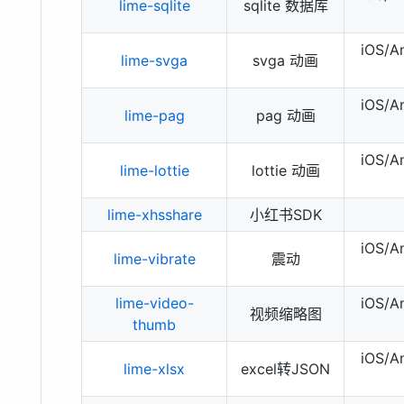
lime-sqlite
sqlite 数据库
iOS/
lime-svga
svga 动画
iOS/
lime-pag
pag 动画
iOS/
lime-lottie
lottie 动画
lime-xhsshare
小红书SDK
iOS/
lime-vibrate
震动
lime-video-
iOS/
视频缩略图
thumb
iOS/
lime-xlsx
excel转JSON